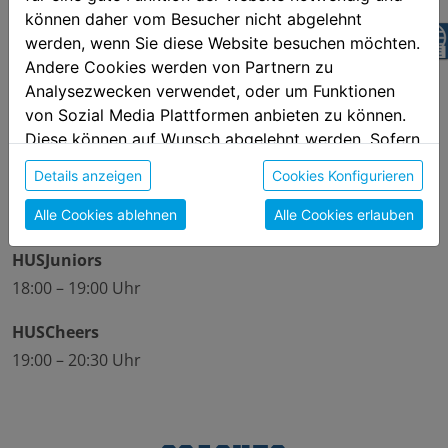
können daher vom Besucher nicht abgelehnt
z
Trainingszeiten
werden, wenn Sie diese Website besuchen möchten.
Andere Cookies werden von Partnern zu
Volksschule 7 Wels-Puchberg
Analysezwecken verwendet, oder um Funktionen
von Sozial Media Plattformen anbieten zu können.
Prunnerstraße 4
Diese können auf Wunsch abgelehnt werden. Sofern
4600 Wels
sie unsere Webseite weiter nutzen, geben Sie
Details anzeigen
Cookies Konfigurieren
Einwilligung zu unseren Cookies.
Snowflakes
17:00 – 18:00 Uhr
Alle Cookies ablehnen
Alle Cookies erlauben
HUSJuniors
18:00 – 19:00 Uhr
HUSCheers
19:00 – 20:30 Uhr