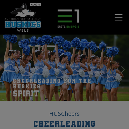
Cheerleading for the
Huskies
Spirit
HUSCheers
Cheerleading