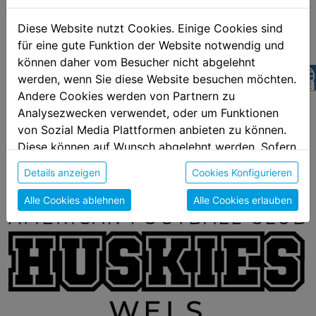
geschützt. Eine Verwendung ist nur in Abstimmung des
Markenrecht Inhabers zulässig.
Diese Website nutzt Cookies. Einige Cookies sind
für eine gute Funktion der Website notwendig und
können daher vom Besucher nicht abgelehnt
PNG
PDF
z
werden, wenn Sie diese Website besuchen möchten.
Andere Cookies werden von Partnern zu
Analysezwecken verwendet, oder um Funktionen
von Sozial Media Plattformen anbieten zu können.
Diese können auf Wunsch abgelehnt werden. Sofern
sie unsere Webseite weiter nutzen, geben Sie
Details anzeigen
Cookies Konfigurieren
Einwilligung zu unseren Cookies.
Alle Cookies ablehnen
Alle Cookies erlauben