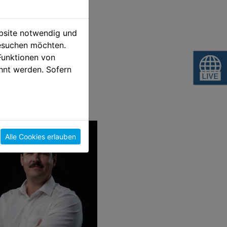
ebsite notwendig und
esuchen möchten.
Funktionen von
zur M
hnt werden. Sofern
Alle Cookies erlauben