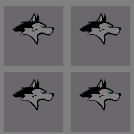
DB,WR
158 cm 59 kg