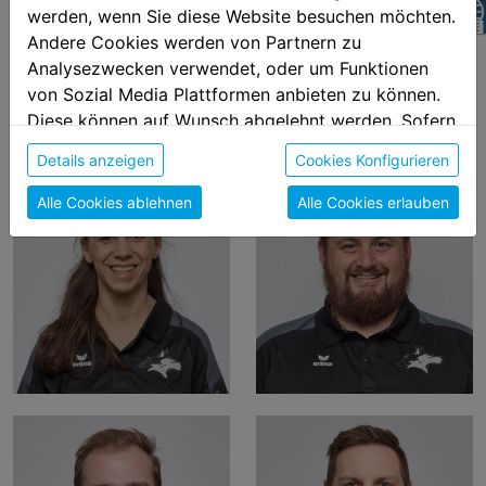
Montag 17:30 – 19:00 Uhr
z
werden, wenn Sie diese Website besuchen möchten.
Mittwoch 17:30 – 19:00 Uhr
Andere Cookies werden von Partnern zu
Analysezwecken verwendet, oder um Funktionen
von Sozial Media Plattformen anbieten zu können.
Coaches
Diese können auf Wunsch abgelehnt werden. Sofern
sie unsere Webseite weiter nutzen, geben Sie
Details anzeigen
Cookies Konfigurieren
Einwilligung zu unseren Cookies.
Alle Cookies ablehnen
Alle Cookies erlauben