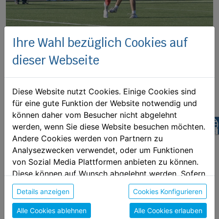
Ihre Wahl bezüglich Cookies auf
Nach dem Seitenwechsel knüpfte die Offense der
dieser Webseite
Huskies zunächst an die starke erste Hälfte an
und konnte die Führung auf
14:0
ausbauen. Doch
Diese Website nutzt Cookies. Einige Cookies sind
die
gaben sich keineswegs geschlagen
Red Tigers
für eine gute Funktion der Website notwendig und
und kämpften sich mit großem Einsatz zurück ins
können daher vom Besucher nicht abgelehnt
z
werden, wenn Sie diese Website besuchen möchten.
Spiel.
Andere Cookies werden von Partnern zu
Analysezwecken verwendet, oder um Funktionen
In einer dramatischen Schlussphase gelang es
von Sozial Media Plattformen anbieten zu können.
den Wienern, den Rückstand auf
13:14
zu
Diese können auf Wunsch abgelehnt werden. Sofern
verkürzen. Die Chance auf den Ausgleich blieb
sie unsere Webseite weiter nutzen, geben Sie
Details anzeigen
Cookies Konfigurieren
Einwilligung zu unseren Cookies.
den Gastgebern jedoch verwehrt – ein vergebener
Alle Cookies ablehnen
Alle Cookies erlauben
Extrapunktversuch (PAT) sollte letztlich