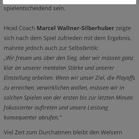
spielentscheidend sein.
Head Coach
Marcel Wallner-Silberhuber
zeigte
sich nach dem Spiel zufrieden mit dem Ergebnis,
mahnte jedoch auch zur Selbstkritik:
„Wir freuen uns über den Sieg, aber wir müssen ganz
klar an unserer mentalen Stärke und unserer
Einstellung arbeiten. Wenn wir unser Ziel, die Playoffs
zu erreichen, verwirklichen wollen, müssen wir in
solchen Spielen von der ersten bis zur letzten Minute
fokussierter auftreten und unsere Leistung
konsequenter abrufen.“
Viel Zeit zum Durchatmen bleibt den Welsern