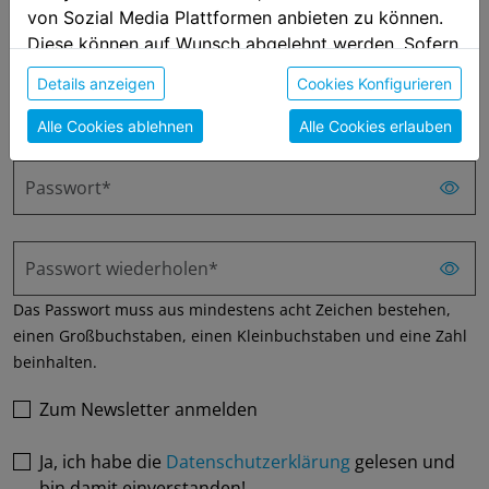
von Sozial Media Plattformen anbieten zu können.
E-Mail*
Diese können auf Wunsch abgelehnt werden. Sofern
sie unsere Webseite weiter nutzen, geben Sie
Details anzeigen
Cookies Konfigurieren
Telefonnummer*
Einwilligung zu unseren Cookies.
Alle Cookies ablehnen
Alle Cookies erlauben
Passwort*
Passwort wiederholen*
Das Passwort muss aus mindestens acht Zeichen bestehen,
einen Großbuchstaben, einen Kleinbuchstaben und eine Zahl
beinhalten.
Zum Newsletter anmelden
Ja, ich habe die
Datenschutzerklärung
gelesen und
bin damit einverstanden!