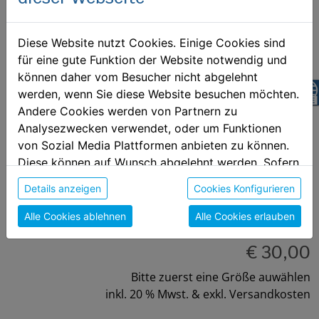
Diese Website nutzt Cookies. Einige Cookies sind
für eine gute Funktion der Website notwendig und
können daher vom Besucher nicht abgelehnt
z
werden, wenn Sie diese Website besuchen möchten.
Andere Cookies werden von Partnern zu
HUSKIES Hoodie (Damen)
Analysezwecken verwendet, oder um Funktionen
Huskies Wels Hoodie für Damen
von Sozial Media Plattformen anbieten zu können.
Diese können auf Wunsch abgelehnt werden. Sofern
sie unsere Webseite weiter nutzen, geben Sie
Größe auswählen:
Details anzeigen
Cookies Konfigurieren
Einwilligung zu unseren Cookies.
S
M
Alle Cookies ablehnen
Alle Cookies erlauben
€ 30,00
Bitte zuerst eine Größe auwählen
inkl. 20 % Mwst. & exkl. Versandkosten