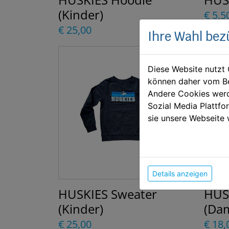
(Kinder)
€ 5,5
€ 25,00
Ihre Wahl bez
Diese Website nutzt 
können daher vom Be
Andere Cookies werd
Sozial Media Plattf
sie unsere Webseite 
Details anzeigen
HUSKIES Sweater
HUS
(Kinder)
(Da
€ 25,00
€ 18,