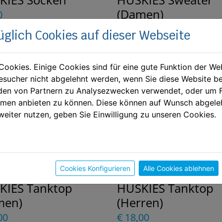
(Damen)
0
€ 30,00
üglich Cookies auf dieser Webseite
Cookies. Einige Cookies sind für eine gute Funktion der W
sucher nicht abgelehnt werden, wenn Sie diese Website b
en von Partnern zu Analysezwecken verwendet, oder um 
ormen anbieten zu können. Diese können auf Wunsch abgele
weiter nutzen, geben Sie Einwilligung zu unseren Cookies.
Cookies Konfigurieren
Alle Cookies ablehnen
KIES Tanktop
HUSKIES Tanktop
men)
(Herren)
00
€ 18,00