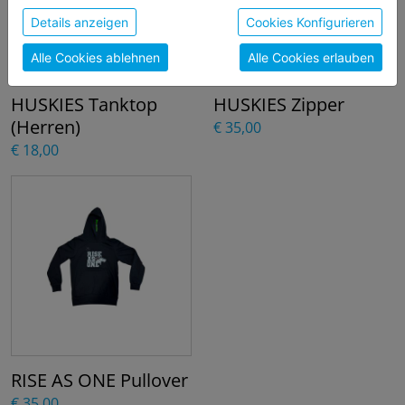
sie unsere Webseite weiter nutzen, geben Sie
Details anzeigen
Cookies Konfigurieren
Einwilligung zu unseren Cookies.
Alle Cookies ablehnen
Alle Cookies erlauben
HUSKIES Tanktop
HUSKIES Zipper
(Herren)
€ 35,00
€ 18,00
RISE AS ONE Pullover
€ 35,00