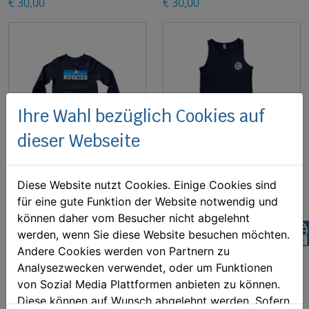
€ 30,00
€ 30,00
Ihre Wahl bezüglich Cookies auf
dieser Webseite
HUSKIES Sweater
HUSKIES Tanktop
Diese Website nutzt Cookies. Einige Cookies sind
(Kinder)
(Damen)
für eine gute Funktion der Website notwendig und
€ 25,00
€ 18,00
können daher vom Besucher nicht abgelehnt
z
werden, wenn Sie diese Website besuchen möchten.
Andere Cookies werden von Partnern zu
Analysezwecken verwendet, oder um Funktionen
von Sozial Media Plattformen anbieten zu können.
Diese können auf Wunsch abgelehnt werden. Sofern