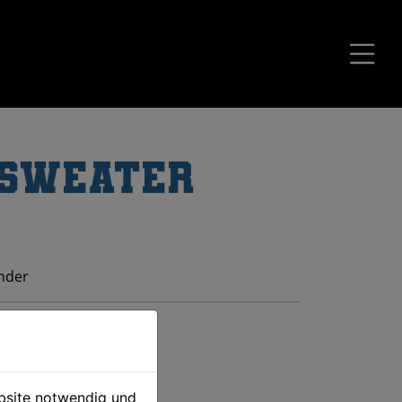
 Sweater
inder
ebsite notwendig und