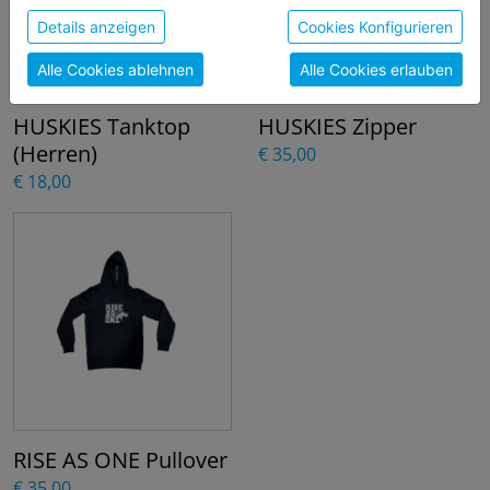
sie unsere Webseite weiter nutzen, geben Sie
Details anzeigen
Cookies Konfigurieren
Einwilligung zu unseren Cookies.
Alle Cookies ablehnen
Alle Cookies erlauben
HUSKIES Tanktop
HUSKIES Zipper
(Herren)
€ 35,00
€ 18,00
RISE AS ONE Pullover
€ 35,00