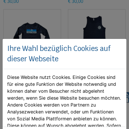
€ 30,00
€ 30,00
Ihre Wahl bezüglich Cookies auf
dieser Webseite
HUSKIES Sweater
HUSKIES Tanktop
Diese Website nutzt Cookies. Einige Cookies sind
(Kinder)
(Damen)
für eine gute Funktion der Website notwendig und
€ 25,00
€ 18,00
können daher vom Besucher nicht abgelehnt
z
werden, wenn Sie diese Website besuchen möchten.
Andere Cookies werden von Partnern zu
Analysezwecken verwendet, oder um Funktionen
von Sozial Media Plattformen anbieten zu können.
Diese können auf Wunsch abgelehnt werden. Sofern