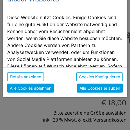
Diese Website nutzt Cookies. Einige Cookies sind
für eine gute Funktion der Website notwendig und
können daher vom Besucher nicht abgelehnt
z
werden, wenn Sie diese Website besuchen möchten.
Andere Cookies werden von Partnern zu
HUSKIES Tanktop (Herren)
Analysezwecken verwendet, oder um Funktionen
Huskies Wels Tanktop für Herren
von Sozial Media Plattformen anbieten zu können.
Diese können auf Wunsch abgelehnt werden. Sofern
sie unsere Webseite weiter nutzen, geben Sie
Größe auswählen:
Details anzeigen
Cookies Konfigurieren
Einwilligung zu unseren Cookies.
S
M
L
XL
XXL
Alle Cookies ablehnen
Alle Cookies erlauben
€ 18,00
Bitte zuerst eine Größe auwählen
inkl. 20 % Mwst. & exkl. Versandkosten