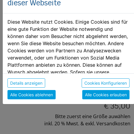
dieser Webseite
Diese Website nutzt Cookies. Einige Cookies sind für
eine gute Funktion der Website notwendig und
können daher vom Besucher nicht abgelehnt werden,
wenn Sie diese Website besuchen möchten. Andere
HUSKIES Zipper
Cookies werden von Partnern zu Analysezwecken
verwendet, oder um Funktionen von Sozial Media
Huskies Wels Zipper
Plattformen anbieten zu können. Diese können auf
Wunsch abgelehnt werden. Sofern sie unsere
Größe auswählen:
Webseite weiter nutzen, geben Sie Einwilligung zu
Details anzeigen
Cookies Konfigurieren
unseren Cookies.
134
164
S
M
L
XL
XXL
3XL
Alle Cookies ablehnen
Alle Cookies erlauben
€ 35,00
Bitte zuerst eine Größe auwählen
inkl. 20 % Mwst. & exkl. Versandkosten